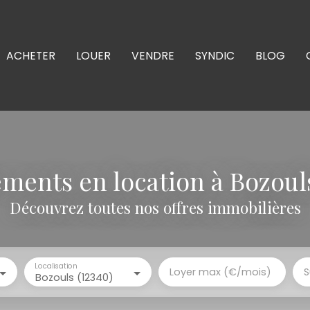
ACHETER
LOUER
VENDRE
SYNDIC
BLOG
ments en location à Bozouls
Découvrez toutes nos offres immobilières
Localisation
Loyer max (€/mois)
S
Bozouls (12340)