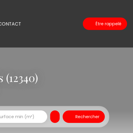
CONTACT
Être rappelé
 (12340)
Rechercher
urface min (m²)