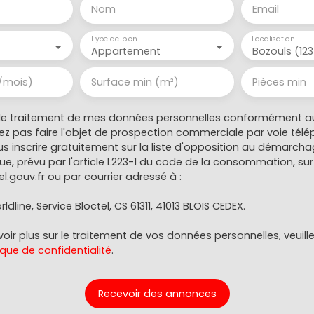
Nom
Email
Type de bien
Localisation
Appartement
Bozouls (12
/mois)
Surface min (m²)
Pièces min
le traitement de mes données personnelles conformément au
ez pas faire l'objet de prospection commerciale par voie tél
s inscrire gratuitement sur la liste d'opposition au démarch
e, prévu par l'article L223-1 du code de la consommation, sur l
l.gouv.fr ou par courrier adressé à :
ldline, Service Bloctel, CS 61311, 41013 BLOIS CEDEX.
oir plus sur le traitement de vos données personnelles, veuill
ique de confidentialité
.
Recevoir des annonces