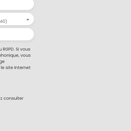
340)
 RGPD. Si vous
éphonique, vous
age
e site Internet
ez consulter