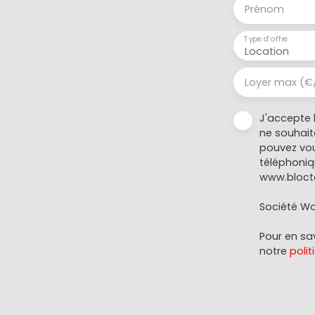
Prénom
Type d'offre
Location
Loyer max (€
J'accepte 
ne souhait
pouvez vou
téléphoniqu
www.blocte
Société Wor
Pour en sav
notre
polit