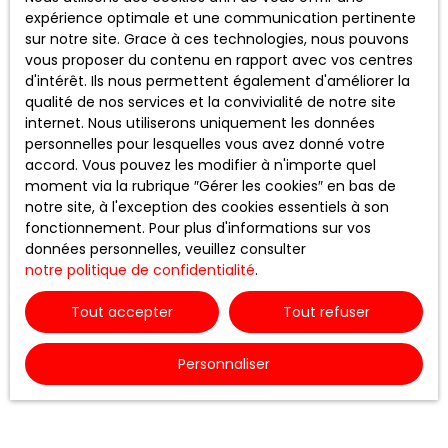
expérience optimale et une communication pertinente
Durée de conservation des
sur notre site. Grace à ces technologies, nous pouvons
vous proposer du contenu en rapport avec vos centres
données
d'intérêt. Ils nous permettent également d'améliorer la
qualité de nos services et la convivialité de notre site
Nous conservons vos données uniquement le temps
internet. Nous utiliserons uniquement les données
nécessaire pour les finalités poursuivies, conformément
personnelles pour lesquelles vous avez donné votre
aux prescriptions légales.
accord. Vous pouvez les modifier à n'importe quel
moment via la rubrique ″Gérer les cookies″ en bas de
Droits des utilisateurs
notre site, à l'exception des cookies essentiels à son
fonctionnement. Pour plus d'informations sur vos
données personnelles, veuillez consulter
Conformément à la réglementation européenne et à la
notre politique de confidentialité
.
loi Informatique et libertés du 6 janvier 1978, les
internautes dont les données personnelles sont traitées
Tout accepter
Tout refuser
par la société RODEZ AGENCE ont le droit d’accéder à
leurs données et le droit de demander la rectification, la
Personnaliser
mise à jour et la suppression de leurs données
personnelles en
Si vous ne souhaitez pas faire l'objet de prospection