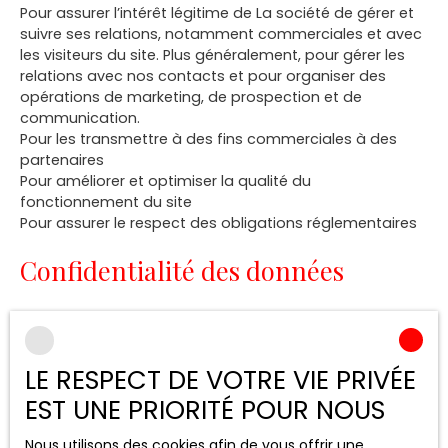
Pour assurer l’intérêt légitime de La société de gérer et
suivre ses relations, notamment commerciales et avec
les visiteurs du site. Plus généralement, pour gérer les
relations avec nos contacts et pour organiser des
opérations de marketing, de prospection et de
communication.
Pour les transmettre à des fins commerciales à des
partenaires
Pour améliorer et optimiser la qualité du
fonctionnement du site
Pour assurer le respect des obligations réglementaires
Confidentialité des données
La société a pris les mesures organisationnelles,
physiques et logiques appropriées pour assurer la
confidentialité et la sécurité des données collectées.
LE RESPECT DE VOTRE VIE PRIVÉE
Les données personnelles des utilisateurs peuvent être
EST UNE PRIORITÉ POUR NOUS
traitées par des sous-traitants pour nous permettre de
vous fournir nos services.
Nous utilisons des cookies afin de vous offrir une