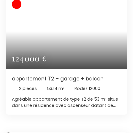
très belle salle d'eau, neuve, d'une chambre et
d'un W. C. ,. Une pièce très lumineuse peut servir
d'agrandissement du séjour ou de seconde
chambre. Comme annexe, on trouvera un garage
individuel ainsi que deux caves. A voir absolument
pour qui veut un logement de standing non loin
du centre-ville.
124 000
€
appartement T2 + garage + balcon
2
pièces
53.14
m²
Rodez 12000
Agréable appartement de type T2 de 53 m² situé
dans une résidence avec ascenseur datant de
1972. Installé en étage élevé, ce bien profite d’une
magnifique vue panoramique à 180° sur la ville
ainsi que d’une exposition plein sud qui lui apporte
une très belle luminosité tout au long de la