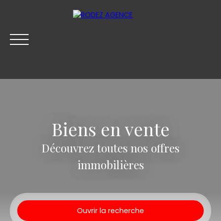
Biens en vente
Découvrez toutes nos offres
immobilières
ACHETER
LOUER
VENDRE
SYNDIC
BLOG
Ouvrir la recherche
Être rappelé