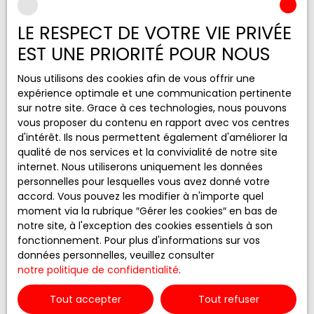
Nos honoraires
Mentions légales
LE RESPECT DE VOTRE VIE PRIVÉE
Politique de confidentialité
EST UNE PRIORITÉ POUR NOUS
Plan du site
Nous utilisons des cookies afin de vous offrir une
Gérer les cookies
expérience optimale et une communication pertinente
sur notre site. Grace à ces technologies, nous pouvons
Propulsé par
vous proposer du contenu en rapport avec vos centres
d'intérêt. Ils nous permettent également d'améliorer la
qualité de nos services et la convivialité de notre site
internet. Nous utiliserons uniquement les données
personnelles pour lesquelles vous avez donné votre
+33 5 65 68 33 97
accord. Vous pouvez les modifier à n'importe quel
moment via la rubrique ″Gérer les cookies″ en bas de
notre site, à l'exception des cookies essentiels à son
fonctionnement. Pour plus d'informations sur vos
Residence le Millenaire 20 av. Jean
données personnelles, veuillez consulter
Monnet, Bourran
notre politique de confidentialité
.
12000 Rodez
Tout accepter
Tout refuser