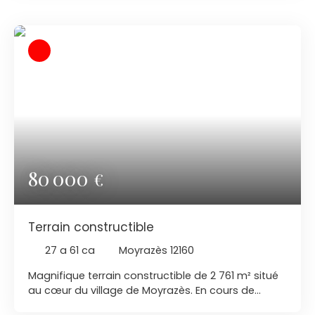
emplacement privilégié à proximité immédiate de
l'école et des commodités. Ce terrain plat offre un
cadre idéal pour concrétiser votre projet de
construction tout en profitant de la tranquillité de
la campagne. Libre de tout constructeur et
raccordable au tout-à-l'égout, il vous permettra
de réaliser la maison qui vous ressemble. Une belle
opportunité à découvrir. Contactez-nous pour
plus de renseignements ou pour organiser une
visite.
80 000
€
Terrain constructible
27 a 61 ca
Moyrazès 12160
Magnifique terrain constructible de 2 761 m² situé
au cœur du village de Moyrazès. En cours de
viabilisation, ce terrain bénéficie d'un