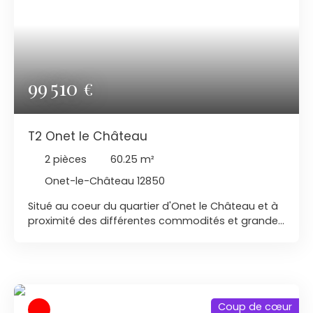
avec une chambre, une salle de bains et un W. C. ,
ainsi qu'une buanderie et une cave. Toutes les
pièces principales de ce palier ouvrent sur le jardin
à partir de baies vitrées. La grande terrasse en
partie couverte permet l'accès au jardin. La vue
est exceptionnelle.
99 510
€
T2 Onet le Château
2
pièces
60.25
m²
Onet-le-Château 12850
Situé au coeur du quartier d'Onet le Château et à
proximité des différentes commodités et grandes
surfaces, un vaste appartement de Type 2
d'environ 62m² dans une résidence avec
ascenseur. Il possède une place de parking dans
le sous-sol de la résidence et une cave.
Coup de cœur