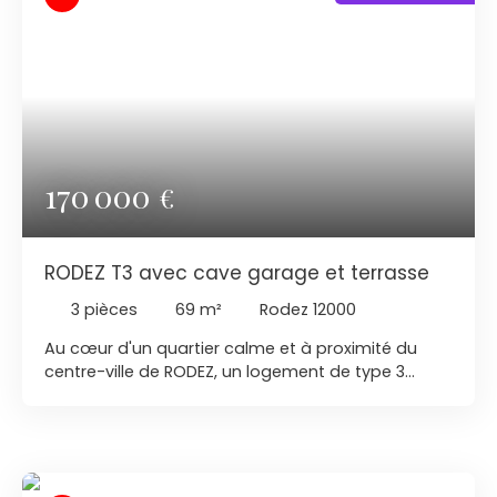
170 000
€
RODEZ T3 avec cave garage et terrasse
3
pièces
69
m²
Rodez 12000
Au cœur d'un quartier calme et à proximité du
centre-ville de RODEZ, un logement de type 3
entièrement rénové en 2026. Cet appartement
propose des beaux volume avec une cuisine
fermée et équipée, le séjour de 25. m2 environ
ouvre sur une belle terrasse et jouit d'une vue
exceptionnelle. Le coin nuit est composé d'une