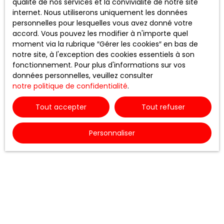
liens ne constituent, en aucun cas, une approbation ou
qualité de nos services et la convivialité de notre site
un partenariat entre RODEZ AGENCE et les sociétés
internet. Nous utiliserons uniquement les données
éditrices des sites externes. Dès lors, l’éditeur du présent
personnelles pour lesquelles vous avez donné votre
site ne saurait être tenu responsable de leurs contenus,
accord. Vous pouvez les modifier à n'importe quel
leurs produits, leurs publicités ou tous éléments ou
moment via la rubrique ″Gérer les cookies″ en bas de
services présentés. En outre, l’éditeur du présent site ne
notre site, à l'exception des cookies essentiels à son
garantit pas la qualité permanente et continue du
fonctionnement. Pour plus d'informations sur vos
contenu de ces sites.
données personnelles, veuillez consulter
notre politique de confidentialité
.
Force majeure
Tout accepter
Tout refuser
La responsabilité de l’éditeur du site ne pourra être
engagée en cas de force majeure ou de faits
Personnaliser
indépendants de sa volonté.
Modifications des mentions légales
L’éditeur se réserve le droit de modifier, librement et à
tout moment, les mentions légales du site. L’utilisation
du site constitue l’acceptation des mentions légales en
vigueur.