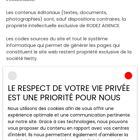
Les contenus éditoriaux (textes, documents,
photographies) sont, sauf dispositions contraires, la
propriété intellectuelle exclusive de RODEZ AGENCE.
Les codes sources du site et tout le système
informatique qui permet de générer les pages qui
constituent le site web restent propriété exclusive de la
société Netty.
Tous les droits de reproduction sont réservés. La
reproduction ou représentation, intégrale ou partielle,
de ce site sur un support électronique ou tout autre
LE RESPECT DE VOTRE VIE PRIVÉE
support quel qu’il soit est formellement interdite sauf
EST UNE PRIORITÉ POUR NOUS
autorisation expresse de la société Netty.
Nous utilisons des cookies afin de vous offrir une
Liens externes
expérience optimale et une communication pertinente
sur notre site. Grace à ces technologies, nous pouvons
Le site peut contenir des liens hypertextes externes,
vous proposer du contenu en rapport avec vos centres
pointant vers d’autres sites internet indépendants. Ces
d'intérêt. Ils nous permettent également d'améliorer la