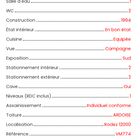
Salle d'eau
1
WC
2
Construction
1994
État intérieur
En bon état
Cuisine
Equipée
Vue
Campagne
Exposition
Sud
Stationnement intérieur
2
Stationnement extérieur
2
Cave
Oui
Niveaux (RDC inclus)
1
Assainissement
Individuel conforme
Toiture
ARDOISE
Localisation
Rodez 12000
Référence
VM774