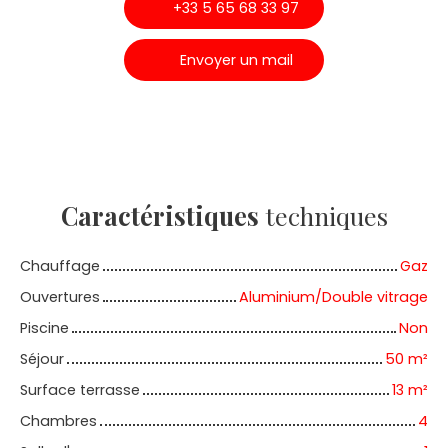
+33 5 65 68 33 97
Envoyer un mail
Caractéristiques
techniques
Chauffage
Gaz
Ouvertures
Aluminium/Double vitrage
Piscine
Non
Séjour
50
m²
Surface terrasse
13
m²
Chambres
4