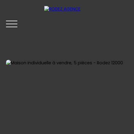
ACHETER
LOUER
VENDRE
SYNDIC
BLOG
Être rappelé