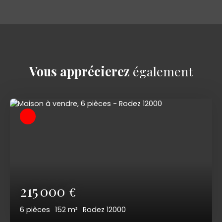
Vous apprécierez
également
215 000
€
6
pièces
152
m²
Rodez 12000