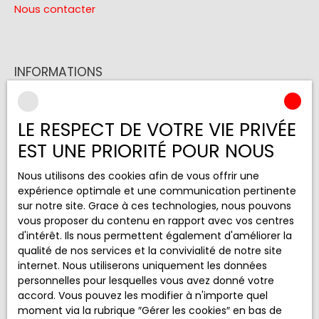
Nous contacter
INFORMATIONS
Nos honoraires
Mentions légales
LE RESPECT DE VOTRE VIE PRIVÉE
Politique de confidentialité
EST UNE PRIORITÉ POUR NOUS
Plan du site
Nous utilisons des cookies afin de vous offrir une
Gérer les cookies
expérience optimale et une communication pertinente
sur notre site. Grace à ces technologies, nous pouvons
Propulsé par
vous proposer du contenu en rapport avec vos centres
d'intérêt. Ils nous permettent également d'améliorer la
qualité de nos services et la convivialité de notre site
internet. Nous utiliserons uniquement les données
personnelles pour lesquelles vous avez donné votre
+33 5 65 68 33 97
accord. Vous pouvez les modifier à n'importe quel
moment via la rubrique ″Gérer les cookies″ en bas de