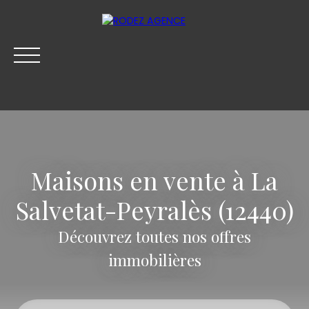
Maisons en vente à La
Salvetat-Peyralès (12440)
Découvrez toutes nos offres
ACHETER
LOUER
VENDRE
SYNDIC
BLOG
immobilières
Être rappelé