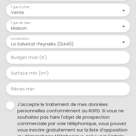
aménagements restent à faire selon les projets et
Type d'offre
goûts de chacun. Une cave complète l'ensemble.
Vente
Cette maison allie le charme de l'ancien, de beaux
volumes, dans un cadre paisible au cœur de la
Type de bien
Maison
campagne aveyronnaise.
Localisation
La Salvetat-Peyralès (12440)
Budget max (€)
Surface min (m²)
Pièces min
J'accepte le traitement de mes données
personnelles conformément au RGPD. Si vous ne
souhaitez pas faire l'objet de prospection
commerciale par voie téléphonique, vous pouvez
vous inscrire gratuitement sur la liste d'opposition