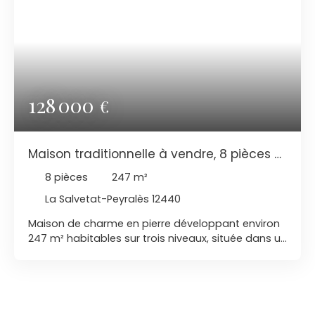
128 000
€
Maison traditionnelle à vendre, 8 pièces -
La Salvetat-Peyralès 12440
8
pièces
247
m²
La Salvetat-Peyralès 12440
Maison de charme en pierre développant environ
247 m² habitables sur trois niveaux, située dans un
environnement calme et agréable. Le rez-de-
chaussée s'organise autour d'une très belle pièce
de vie chaleureuse avec cheminée, offrant de
beaux volumes et un cadre convivial. Dans son
prolongement, on retrouve un espace cuisine