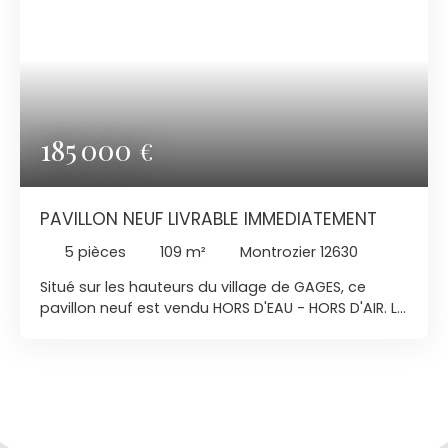
185 000
€
PAVILLON NEUF LIVRABLE IMMEDIATEMENT
5
pièces
109
m²
Montrozier 12630
Situé sur les hauteurs du village de GAGES, ce
pavillon neuf est vendu HORS D'EAU - HORS D'AIR. La
maison est livrée, terminée en maçonnerie,
couverture et menuiseries. Le terrain est remis à
plat, les clôtures sont réalisées. Reste à charge de
l'acquéreur, l'intérieur de la maison. Pour ceux,
désireux de terminer la maison avec des artisans,
les devis ont été établis. IMPORTANT, les frais de