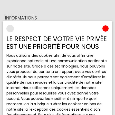
INFORMATIONS
Nos honoraires
Mentions légales
LE RESPECT DE VOTRE VIE PRIVÉE
Politique de confidentialité
EST UNE PRIORITÉ POUR NOUS
Plan du site
Nous utilisons des cookies afin de vous offrir une
Gérer les cookies
expérience optimale et une communication pertinente
sur notre site. Grace à ces technologies, nous pouvons
Propulsé par
vous proposer du contenu en rapport avec vos centres
d'intérêt. Ils nous permettent également d'améliorer la
qualité de nos services et la convivialité de notre site
internet. Nous utiliserons uniquement les données
personnelles pour lesquelles vous avez donné votre
+33 5 65 68 33 97
accord. Vous pouvez les modifier à n'importe quel
moment via la rubrique ″Gérer les cookies″ en bas de
notre site, à l'exception des cookies essentiels à son
fonctionnement. Pour plus d'informations sur vos