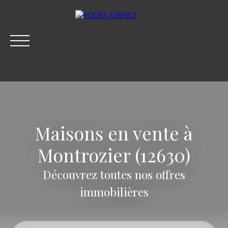
Maisons en vente à
Montrozier (12630)
Découvrez toutes nos offres
ACHETER
LOUER
VENDRE
SYNDIC
BLOG
immobilières
Être rappelé