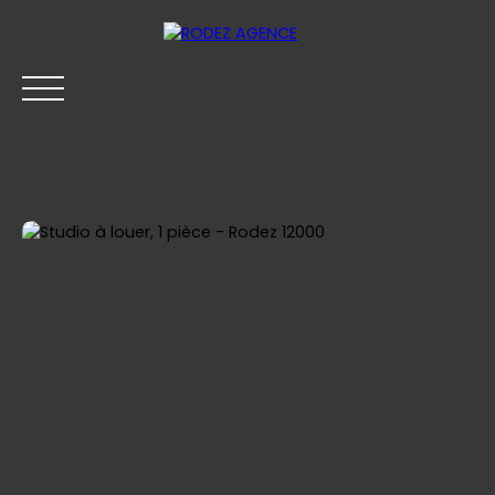
ACHETER
LOUER
VENDRE
SYNDIC
BLOG
Être rappelé