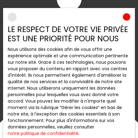
Prise en charge
LE RESPECT DE VOTRE VIE PRIVÉE
des aspects juridiques
EST UNE PRIORITÉ POUR NOUS
Nous accompagnons la copropriété dans le suivi des
aspects juridiques
liés à son fonctionnement, avec
Nous utilisons des cookies afin de vous offrir une
une attention particulière portée au respect du cadre
expérience optimale et une communication pertinente
réglementaire. Cette mission permet de sécuriser la
sur notre site. Grace à ces technologies, nous pouvons
gestion, de mieux encadrer les décisions collectives et
vous proposer du contenu en rapport avec vos centres
d’apporter des repères fiables aux copropriétaires.
d'intérêt. Ils nous permettent également d'améliorer la
qualité de nos services et la convivialité de notre site
internet. Nous utiliserons uniquement les données
personnelles pour lesquelles vous avez donné votre
accord. Vous pouvez les modifier à n'importe quel
moment via la rubrique ″Gérer les cookies″ en bas de
notre site, à l'exception des cookies essentiels à son
fonctionnement. Pour plus d'informations sur vos
données personnelles, veuillez consulter
notre politique de confidentialité
.