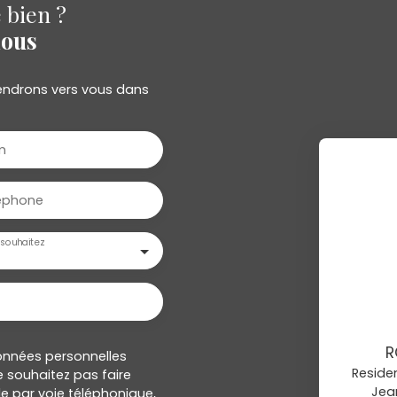
 bien ?
nous
viendrons vers vous dans
m
éphone
souhaitez
R
onnées personnelles
Residen
 souhaitez pas faire
Jea
e par voie téléphonique,