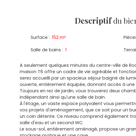
Descriptif
du bie
Surface
:
152
m²
Pièce
Salle de bains
:
1
Terra
A seulement quelques minutes du centre-ville de Ro
maison T6 offre un cadre de vie agréable et fonction
serez accueilli par un spacieux séjour baigné de lumi
ouverte, entièrement équipée, donnant accès à une 
Toujours en rez de jardin, vous trouverez deux cham
indépendant ainsi qu'une salle de bain.
À l'étage, un vaste espace polyvalent vous permettra 
vos projets d'aménagement, que ce soit pour un bure
un coin détente. Ce niveau comprend également tro
salle d'eau et un second WC.
Le sous-sol, entièrement aménagé, propose un gra
stockage pratique et une cave.