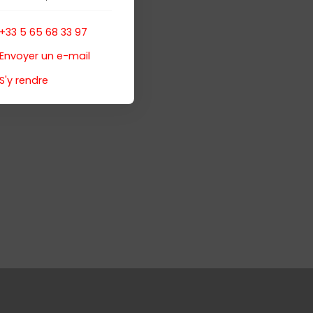
12000 Rodez
+33 5 65 68 33 97
Envoyer un e-mail
S'y rendre