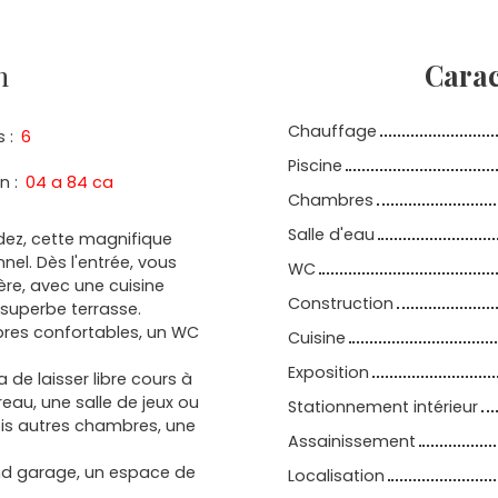
n
Carac
Chauffage
s
:
6
Piscine
in
:
04 a 84 ca
Chambres
Salle d'eau
dez, cette magnifique
nel. Dès l'entrée, vous
WC
ère, avec une cuisine
Construction
superbe terrasse.
bres confortables, un WC
Cuisine
Exposition
de laisser libre cours à
au, une salle de jeux ou
Stationnement intérieur
is autres chambres, une
Assainissement
nd garage, un espace de
Localisation