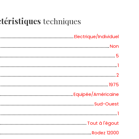
téristiques
techniques
Electrique/Individuel
Non
5
1
2
1975
Equipée/Américaine
Sud-Ouest
1
Tout à l'égout
Rodez 12000