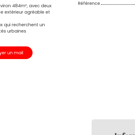
Référence
environ 484m², avec deux
ce extérieur agréable et
x qui recherchent un
tés urbaines
yer un mail